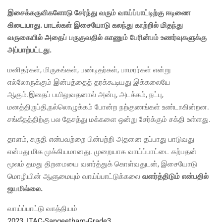
இசைக்கருவிகளோடு சேர்ந்து வரும் வாய்ப்பாட்டிற்கு ஈடிணை
கிடையாது. பாடல்கள் இசையோடு கலந்து காற்றில் மிதந்து
வருகையில் அதைப் பருகுவதில் காணும் பேரின்பம் உணர்வுகளுக்கு
அப்பாற்பட்டது.
மனிதர்கள், மிருகங்கள், பண்டிதர்கள், பாமரர்கள் என்று
எல்லோருக்கும் இன்பத்தைத் தரக்கூடியது இக்கலையே
ஆகும்.இதைப் பயிலுவதனால் அன்பு, அடக்கம், நட்பு,
மனத்திருப்தி,நல்லாெழுக்கம் பாேன்ற நற்குணங்கள் உண்டாகின்றன.
சங்கீதத்திற்கு பல தேசத்து மக்களை ஒன்று சேர்க்கும் சக்தி உள்ளது.
தாளம், சுருதி என்பவற்றை பின்பற்றி அதனை தப்பாது பாடுவது
என்பது மிக முக்கியமானது. முறையாக வாய்ப்பாட்டை கற்பதன்
மூலம் தமது திறமையை வளர்த்துக் கொள்வதுடன், இசையோடு
மொழியின் ஆளுமையும் வாய்ப்பாட்டுக்கலை
வளர்த்திடும் என்பதில்
ஐயமில்லை.
வாய்ப்பாட்டு வாத்தியம்
2023_ITAC-Sangeetham-Grade3