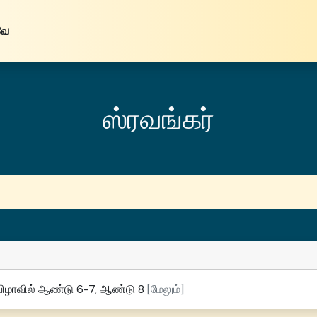
வே
ஸ்ரவங்கர்
் விழாவில் ஆண்டு 6-7, ஆண்டு 8
[மேலும்]