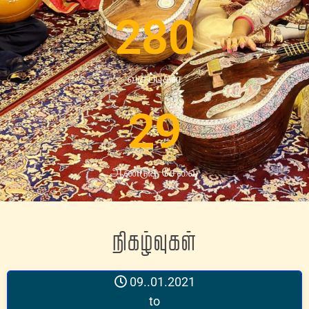
280
வகுப்புகள்
29
ஆண்டுச் சேவை
நிகழ்வுகள்
09..01.2021
to