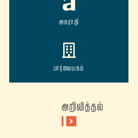
அகராதி
பார்வையகம்
அறிவித்தல்