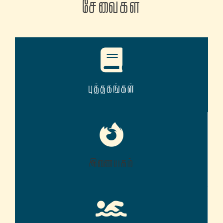
சேவைகள்
புத்தகங்கள்
இணையகம்