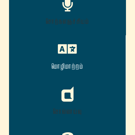
சொற்களஞச்சியம்
மொழிமாற்றம்
சொல்லாய்வு