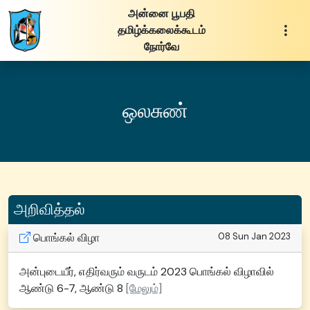
அன்னை பூபதி
தமிழ்க்கலைக்கூடம்
நோர்வே
ஒலசுண்
அறிவித்தல்
பொங்கல் விழா
08 Sun Jan 2023
அன்புடையீர், எதிர்வரும் வருடம் 2023 பொங்கல் விழாவில்
ஆண்டு 6-7, ஆண்டு 8
[மேலும்]