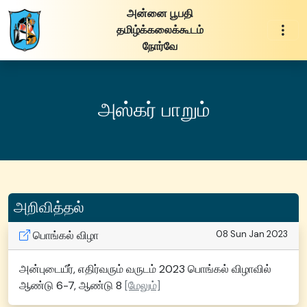
அன்னை பூபதி
தமிழ்க்கலைக்கூடம்
நோர்வே
அஸ்கர் பாறும்
அறிவித்தல்
பொங்கல் விழா
08 Sun Jan 2023
அன்புடையீர், எதிர்வரும் வருடம் 2023 பொங்கல் விழாவில்
ஆண்டு 6-7, ஆண்டு 8
[மேலும்]