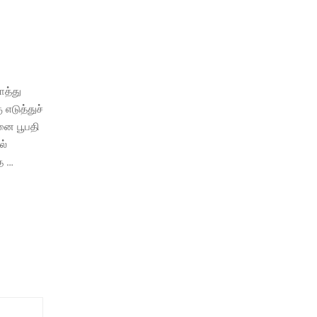
ாத்து
எடுத்துச்
னை பூபதி
ல்
த …