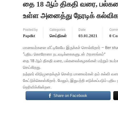
தை 18 ஆம் திகதி வரை, பல்கலை
உள்ள அனைத்து நேரடிக் கல்விகள
Posted by
Categories
Date
Comm
Papdkt
செய்திகள்
03.01.2021
0 C
மாணவர்களை வீட்டிலேயே இருக்கச் சொல்கிறார் – Ber st
“புதிய கொரோனா நடவடிக்கைகளுடன் அரசாங்கம்”
தை 18 ஆம் திகதி வரை, பல்கலைக்கழகங்கள் மற்றும் உயர்க
செய்கிறது.
நத்தார் விடுமுறைக்குச் சென்ற மாணவர்கள் தம் கல்வி வளாகத
கேட்டுக்கொள்கிறார். மேலும், இதுபற்றி எடுக்கப்படும் பு
தெரிவிக்கின்றன.
Share on Facebook