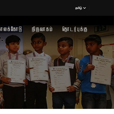
தமிழ்
காலக்கோடு
நிருவாகம்
தொடர்புக்கு