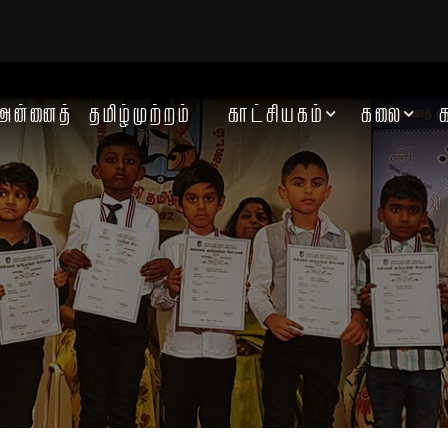
அன்னைத் தமிழ்முற்றம்
காட்சியகம்
கலை