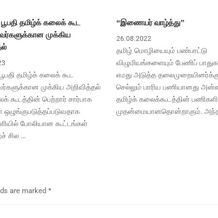
ூபதி தமிழ்க் கலைக் கூட
“இணையர் வாழ்த்து”
வர்களுக்கான முக்கிய
26.08.2022
ல்
தமிழ் மொழியையும் பண்பாட்டு
விழுமியங்களையும் பேணிப் பாதுக
23
பதி தமிழ்க் கலைக் கூட
எமது அடுத்த தலைமுறையினர்க்கு 
ர்களுக்கான முக்கிய அறிவித்தல்
செல்லும் பாரிய பணியானது அன்
் கூடத்தின் பெற்றார் சார்பாக
தமிழ்க் கலைக்கூடத்தின் பணிகளி
ள் ஒழுங்குபடுத்தப்படுவதாக
முதன்மையானதொன்றாகும். அந்
ியில் போலியான கூட்டங்கள்
ச் சில …
elds are marked
*