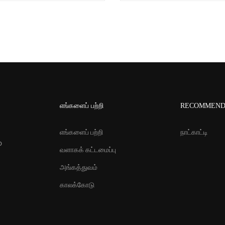
எங்களைப் பற்றி
RECOMMEN
எங்களைப் பற்றி
நாட்காட்டி
o
வளாகக் கட்டமைப்பு
அங்கத்துவம்
காலக்கோடு