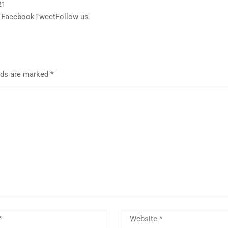
21
 FacebookTweetFollow us
elds are marked
*