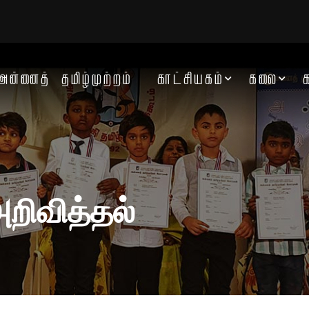
அன்னைத் தமிழ்முற்றம்
காட்சியகம்
கலை
அறிவித்தல்