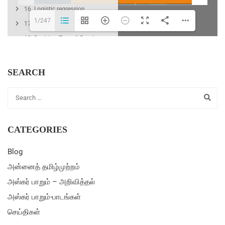
16. Logistic regression
1/247
17. Multi-class classification
18. Decision Trees & Random
Forest
19. Clustering with K-Means
SEARCH
20. Support Vector Machine
(SVM)
21. PCA - Principle Component
Analysis
22. Neural Networks
CATEGORIES
23. Perceptron
Blog
24. Artificial Neural Networks
அன்னைத் தமிழ்முற்றம்
25. முடிவுரை
அஸ்கர் பாறும் – அறிவித்தல்
26. காணொளிகள்
அஸ்கர் பாறும்-பாடங்கள்
27. ஆசிரியரின் பிற மின்னூல்கள்
செய்திகள்
28. கணியம் பற்றி