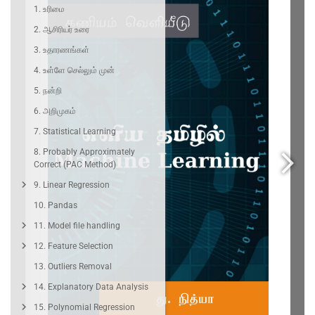
1. உரிமை
2. ஆசிரியர் உரை
3. உதாரணங்கள்
4. உள்ளே செல்லும் முன்
5. நன்றி
6. அறிமுகம்
7. Statistical Learning
8. Probably Approximately
Correct (PAC Method)
9. Linear Regression
10. Pandas
11. Model file handling
12. Feature Selection
13. Outliers Removal
14. Explanatory Data Analysis
15. Polynomial Regression