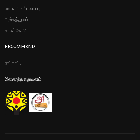
வளாகக் கட்டமைப்பு
அங்கத்துவம்
காலக்கோடு
RECOMMEND
நாட்காட்டி
இணைந்த நிறுவனம்