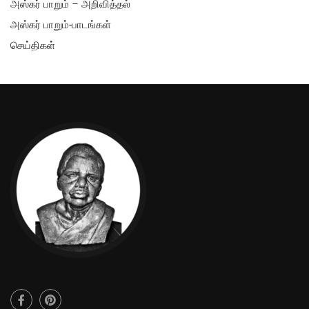
அஸ்கர் பாறும் – அறிவித்தல்
அஸ்கர் பாறும்-பாடங்கள்
செய்திகள்