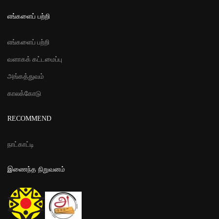
எங்களைப் பற்றி
எங்களைப் பற்றி
வளாகக் கட்டமைப்பு
அங்கத்துவம்
காலக்கோடு
RECOMMEND
நாட்காட்டி
இணைந்த நிறுவனம்