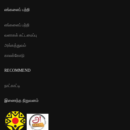
எங்களைப் பற்றி
எங்களைப் பற்றி
வளாகக் கட்டமைப்பு
அங்கத்துவம்
காலக்கோடு
RECOMMEND
நாட்காட்டி
இணைந்த நிறுவனம்