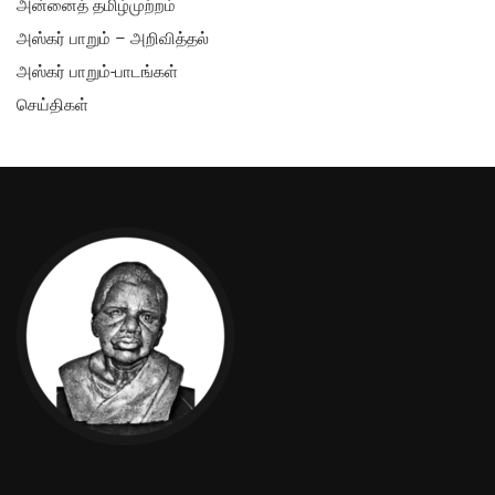
அன்னைத் தமிழ்முற்றம்
அஸ்கர் பாறும் – அறிவித்தல்
அஸ்கர் பாறும்-பாடங்கள்
செய்திகள்