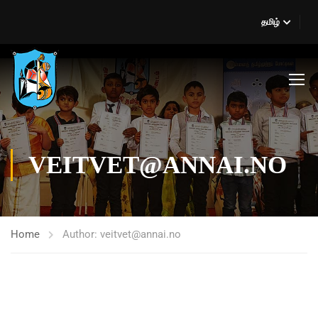
தமிழ்
VEITVET@ANNAI.NO
Home
Author: veitvet@annai.no