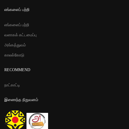
எங்களைப் பற்றி
எங்களைப் பற்றி
வளாகக் கட்டமைப்பு
அங்கத்துவம்
காலக்கோடு
RECOMMEND
நாட்காட்டி
இணைந்த நிறுவனம்