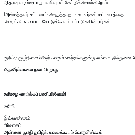
ஆதரவு வழங்குமாறு பணிவுடன் கேட்டுக்கொள்கிறோம்.
ℹ️அங்கத்தவர் கட்டணம் செலுத்தாத மாணவர்கள் கட்டணத்தை
செலுத்தி உதவுமாறு கேட்டுக்கொள்ளப் படுக்கின்றார்கள்.
குறிப்பு:
சூழ்நிலைக்கேற்ப
வரும்
மாற்றங்களுக்கு
எம்மை
புரிந்துணர்
ℹ️
தேனீர்ச்சாலை நடைபெறாது
தமிழை வளர்க்கப் பணிபுரிவோம்!
நன்றி.
இவ்வண்ணம்
நிர்வாகம்
அன்னை
பூபதி
தமிழ்க்
கலைக்கூடம்
லோறன்ஸ்கூக்