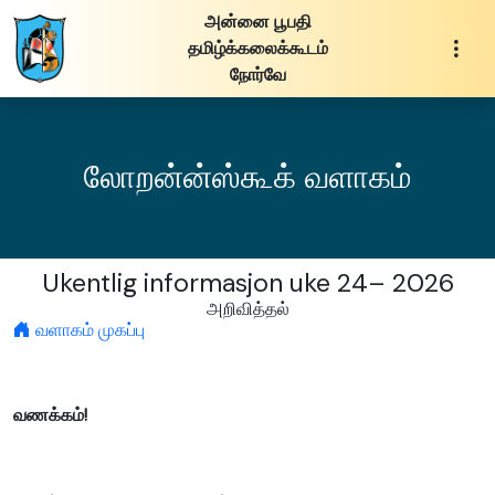
அன்னை பூபதி
தமிழ்க்கலைக்கூடம்
நோர்வே
லோறன்ன்ஸ்கூக் வளாகம்
Ukentlig informasjon uke 24– 2026
அறிவித்தல்
வளாகம் முகப்பு
வணக்கம்!