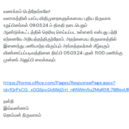
வணக்கம் பெற்றோர்களே!
வளாகத்தின் யாப்பு விதிமுறைகளுக்கமைய புதிய நிருவாக
உறுப்பினர்கள் 09.03.24 ம் திகதி நடைபெறும்
ஆண்டுக்கூட்டத்தில் தெரிவு செய்யப்பட உள்ளனர் என்பது பற்றி
ஏற்கனவே அறியத்தந்திருந்தோம். அதற்கமைய நிருவாகத்தில்
இணைந்து பணியாற்ற விரும்பும் அங்கத்தவர்கள் கீழ்வரும்
விண்ணப்பப்படிவத்தினை நிரப்பி 05.03.24 புதன் 11:00 மணிக்கு
முன்னர் அனுப்பி வைக்கவும்.
https://forms.office.com/Pages/ResponsePage.aspx?
id=fGrPxCG_x0GSpcQdWdZrrI_nKNWm5uZMqR5fL7l8RexU
நன்றி
இவ்வண்ணம்
றொம்மன் நிருவாகம்