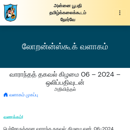
அன்னை பூபதி
தமிழ்க்கலைக்கூடம்
நோர்வே
லோறன்ன்ஸ்கூக் வளாகம்
வாராந்தத் தகவல் கிழமை 06 – 2024 –
ஒலிப்பதிவுடன்
அறிவித்தல்
வளாகம் முகப்பு
வணக்கம்!
பெற்றோருக்கான வாராந்த தகவல்: கிழமை எண். 06-2024