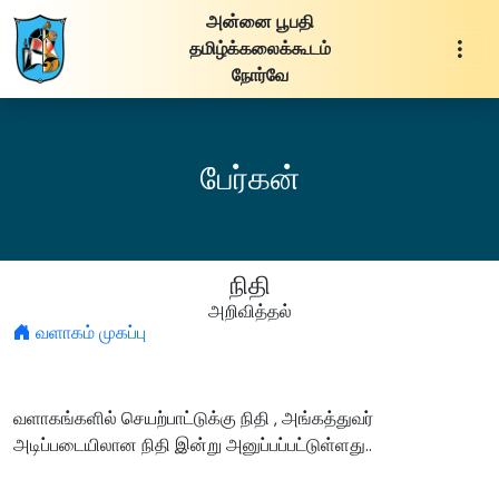
அன்னை பூபதி
தமிழ்க்கலைக்கூடம்
நோர்வே
பேர்கன்
நிதி
அறிவித்தல்
வளாகம் முகப்பு
வளாகங்களில் செயற்பாட்டுக்கு நிதி , அங்கத்துவர்
அடிப்படையிலான நிதி இன்று அனுப்பப்பட்டுள்ளது..