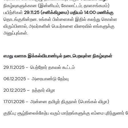
நிகழ்வுகளுக்கான (இன்னியம், கோலாட்டம், தாளசங்கமம்)
பயிற்சிகள்
29.11.25 (சனிக்கிழமை) மதியம் 14:00 மணிக்கு
தொடங்குகின்றன. உங்கள் பிள்ளைகள் இதில் கலந்து கொள்ள
விரும்பினால், அவர்களின் பெயர்களை விரைவில் எங்களுக்கு
அனுப்புங்கள்.
எமது வளாக இக்கல்வியாண்டில் நடைபெறவுள்ள நிகழ்வுகள்
29.11.2025 - பெற்றோர் தகவல் கூட்டம்
06.12.2025 - அரையாண்டு தேர்வு
20.12.2025 – நத்தார் விழா
17.01.2026 - அன்னை தமிழர் திருநாள் (பொங்கல் விழா)
குறிப்பு: சூழ்நிலைக்கேற்ப வரும் மாற்றங்களுக்கு எம்மை புரிந்துணர