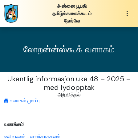
அன்னை பூபதி
தமிழ்க்கலைக்கூடம்
நோர்வே
லோறன்ன்ஸ்கூக் வளாகம்
Ukentlig informasjon uke 48 – 2025 –
med lydopptak
அறிவித்தல்
வளாகம் முகப்பு
வணக்கம்!
ஒலிவடிவம் - வாரந்தரதகவல்