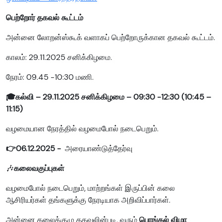
பெற்றோர் தகவல் கூட்டம்
அன்னை லோறன்ஸ்கூக் வளாகப் பெற்றோருக்கான தகவல் கூட்டம்.
காலம்: 29.11.2025 சனிக்கிழமை.
நேரம்: 09.45 -10:30 மணி.
🎓கல்வி – 29.11.2025 சனிக்கிழமை – 09:30 -12:30 (10:45 –
11:15)
வழமையான நேரத்தில் வழமைபோல் நடைபெறும்.
👉06.12.2025 -
அரையாண்டுத்தேர்வு
🎶
கலைவகுப்புகள்
வழமைபோல் நடைபெறும், மாற்றங்கள் இருப்பின் கலை
ஆசிரியர்கள் தங்களுக்கு நேரடியாக அறிவிப்பார்கள்.
அன்னை கலைக்குழு தகவலின்படி, வரும்
பொங்கல் விழா