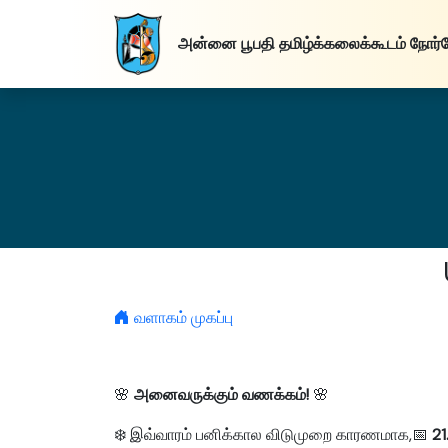
அன்னை பூபதி
தமிழ்க்கலைக்கூடம்
நோர்
வளாகம் முகப்பு
🌸
அனைவருக்கும் வணக்கம்!
🌸
❄️ இவ்வாரம் பனிக்கால விடுமுறை காரணமாக,📅
21