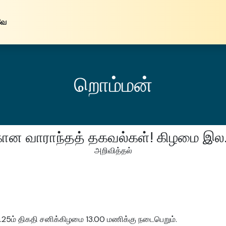
வே
றொம்மன்
கான வாராந்தத் தகவல்கள்! கிழமை இல.
அறிவித்தல்
.10.25ம் திகதி சனிக்கிழமை 13.00 மணிக்கு நடைபெறும்.